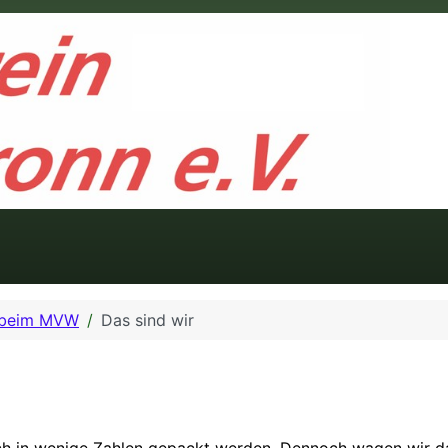
 beim MVW
Das sind wir
ach in wenige Zahlen gepackt werden. Dennoch wagen wir d