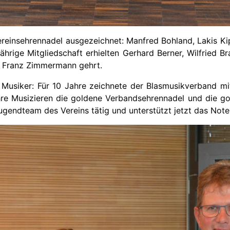
ereinsehrennadel ausgezeichnet: Manfred Bohland, Lakis Kip
hrige Mitgliedschaft erhielten Gerhard Berner, Wilfried Bra
e Franz Zimmermann gehrt.
 Musiker: Für 10 Jahre zeichnete der Blasmusikverband 
ahre Musizieren die goldene Verbandsehrennadel und die g
ugendteam des Vereins tätig und unterstützt jetzt das Not